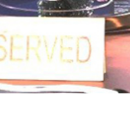
ài Gòn: Đi ăn quán Nh