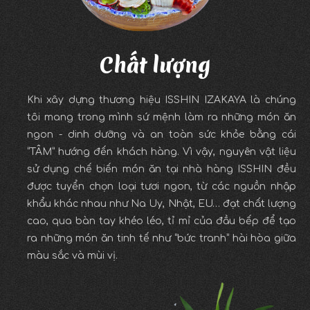
Chất lượng
Khi xây dựng thương hiệu ISSHIN IZAKAYA là chúng
tôi mang trong mình sứ mệnh làm ra những món ăn
ngon - dinh dưỡng và an toàn sức khỏe bằng cái
“TÂM” hướng đến khách hàng. Vì vậy, nguyên vật liệu
sử dụng chế biến món ăn tại nhà hàng ISSHIN đều
được tuyển chọn loại tươi ngon, từ
các nguồn nhập
khẩu khác nhau như Na Uy, Nhật, EU
… đạt chất lượng
cao, qua bàn tay khéo léo, tỉ mỉ của đầu bếp để tạo
ra những món ăn tinh tế như “bức tranh” hài hòa giữa
màu sắc và mùi vị.