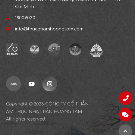
Chí Minh
18009030
info@thucphamhoangtam.com
Chat Messenger
Copyright © 2023 CÔNG TY CỔ PHẦN
ẨM THỰC NHẬT BẢN HOÀNG TÂM
Gửi Email
Chat với
All rights reserved.
Đi lên tr