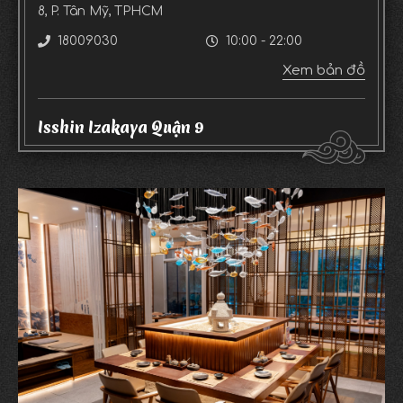
8, P. Tân Mỹ, TPHCM
18009030
10:00 - 22:00
Xem bản đồ
Isshin Izakaya Quận 9
L5-17, Tầng 5 Vincom Mega Mall Grand Park, 88
Phước Thiện, P. Long Bình, TPHCM
18009030
10:00 - 22:00
Xem bản đồ