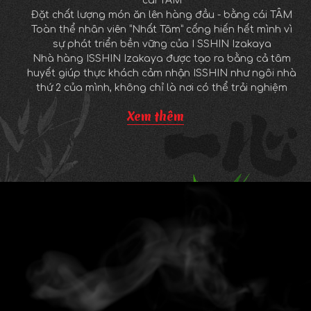
cái TÂM
Đặt chất lượng món ăn lên hàng đầu - bằng cái TÂM
Toàn thể nhân viên “Nhất Tâm” cống hiến hết mình vì
sự phát triển bền vững của I SSHIN Izakaya
Nhà hàng ISSHIN Izakaya được tạo ra bằng cả tâm
huyết giúp thực khách cảm nhận ISSHIN như ngôi nhà
thứ 2 của mình, không chỉ là nơi có thể trải nghiệm
những bữa ăn ngon, ấm cúng bên gia đình mà còn là
Xem thêm
nơi hẹn hò lý tưởng của các cặp đôi, là nơi bạn bè tụ
họp trong không gian đầy ấp tiếng cười.