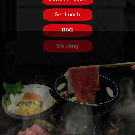
Set Lunch
BBQ
Đồ uống