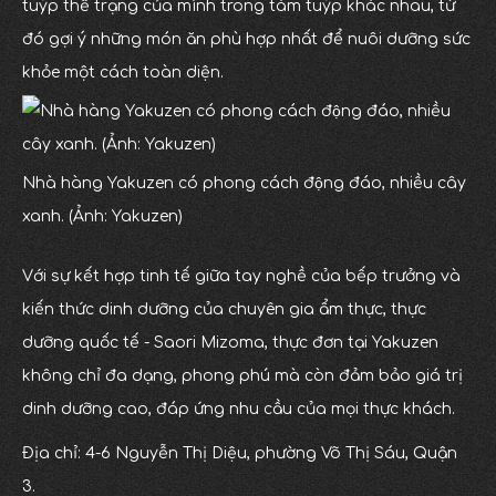
tuýp thể trạng của mình trong tám tuýp khác nhau, từ
đó gợi ý những món ăn phù hợp nhất để nuôi dưỡng sức
khỏe một cách toàn diện.
Nhà hàng Yakuzen có phong cách động đáo, nhiều cây
xanh. (Ảnh: Yakuzen)
Với sự kết hợp tinh tế giữa tay nghề của bếp trưởng và
kiến thức dinh dưỡng của chuyên gia ẩm thực, thực
dưỡng quốc tế - Saori Mizoma, thực đơn tại Yakuzen
không chỉ đa dạng, phong phú mà còn đảm bảo giá trị
dinh dưỡng cao, đáp ứng nhu cầu của mọi thực khách.
Địa chỉ: 4-6 Nguyễn Thị Diệu, phường Võ Thị Sáu, Quận
3.