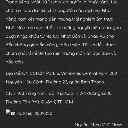
Trong tiếng Nhật, từ “Isshin” có nghĩa là “nhất tâm”, tức
chữ tâm luôn là tiêu chí hàng đầu của dịch vụ. Nhà
hàng cam kết mang đến những trải nghiệm ẩm thực
Nhật Bản trọn vẹn nhất. Từ những nguyên liệu tươi ngon
được nhập khẩu từ Na Uy, Nhật Bản và Châu Âu cho
đến không gian ấm cúng, thân thiện. Tất cả đều được
chăm chút tỉ mỉ để tạo nên những món ăn độc đáo và
hấp dẫn.
Địa chỉ: CN 1: SH.04 Park 5, Vinhomes Central Park, 208
Nguyễn Hữu Cảnh, Phường 22, quận Bình Thạnh.
CN 2: 103 Tầng trệt, Toà nhà Cobi II, 2-4 đường số 8,
Phường Tân Phú, Quận 7, TPHCM
Hotline: 18009030
Nguồn: Theo VTC News