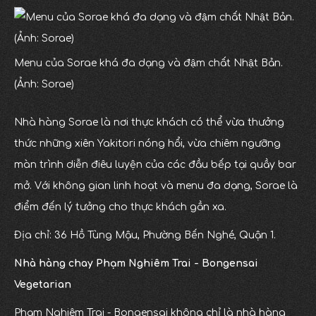
Menu của Sorae khá đa dạng và đậm chất Nhật Bản.
(Ảnh: Sorae)
Nhà hàng Sorae là nơi thực khách có thể vừa thưởng
thức những xiên Yakitori nóng hổi, vừa chiêm ngưỡng
màn trình diễn điêu luyện của các đầu bếp tại quầy bar
mở. Với không gian linh hoạt và menu đa dạng, Sorae là
điểm đến lý tưởng cho thực khách gần xa.
Địa chỉ: 36 Hồ Tùng Mậu, Phường Bến Nghé, Quận 1.
Nhà hàng chay Phạm Nghiêm Trai - Bongensai
Vegetarian
Phạm Nghiêm Trai - Bongensai không chỉ là nhà hàng