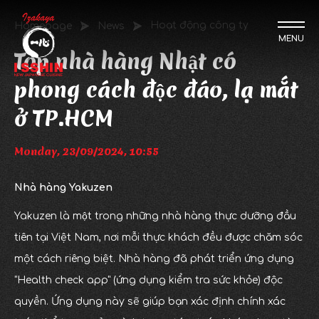
Hoạt động công ty
Homepage
News
MENU
Top nhà hàng Nhật có
phong cách độc đáo, lạ mắt
ở TP.HCM
Monday, 23/09/2024, 10:55
Nhà hàng Yakuzen
Yakuzen là một trong những nhà hàng thực dưỡng đầu
tiên tại Việt Nam, nơi mỗi thực khách đều được chăm sóc
một cách riêng biệt. Nhà hàng đã phát triển ứng dụng
"Health check app" (ứng dụng kiểm tra sức khỏe) độc
quyền. Ứng dụng này sẽ giúp bạn xác định chính xác