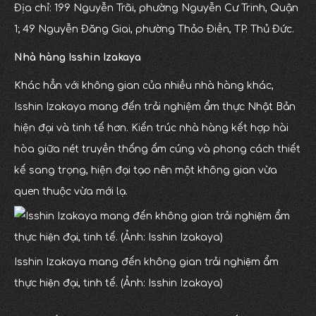
Địa chỉ: 199 Nguyễn Trãi, phường Nguyễn Cư Trinh, Quận
1; 49 Nguyễn Đăng Giai, phường Thảo Điền, TP. Thủ Đức.
Nhà hàng Isshin Izakaya
Khác hẳn với không gian của nhiều nhà hàng khác,
Isshin Izakaya mang đến trải nghiệm ẩm thực Nhật Bản
hiện đại và tinh tế hơn. Kiến trúc nhà hàng kết hợp hài
hòa giữa nét truyền thống ấm cúng và phong cách thiết
kế sang trọng, hiện đại tạo nên một không gian vừa
quen thuộc vừa mới lạ.
Isshin Izakaya mang đến không gian trải nghiệm ẩm
thực hiện đại, tinh tế. (Ảnh: Isshin Izakaya)