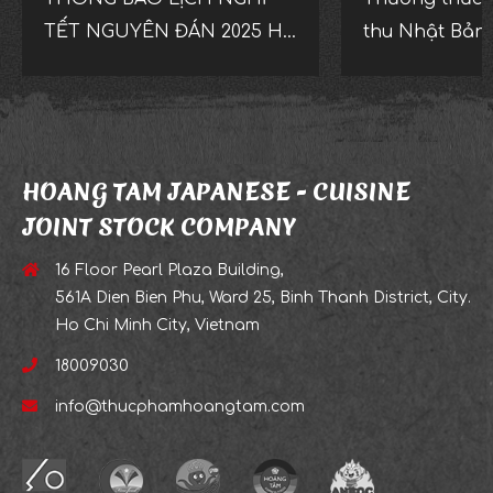
TẾT NGUYÊN ĐÁN 2025 HỆ
thu Nhật Bản 
THỐNG NHÀ HÀNG
ISSHIN IZAKAYA
HOANG TAM JAPANESE - CUISINE
JOINT STOCK COMPANY
16 Floor Pearl Plaza Building,
561A Dien Bien Phu, Ward 25, Binh Thanh District, City.
Ho Chi Minh City, Vietnam
18009030
info@thucphamhoangtam.com