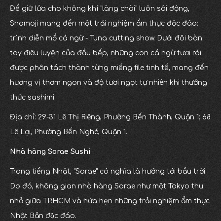
Để giữ lửa cho không khí “làng chài” luôn sôi động,
Shamoji mang đến một trải nghiệm ẩm thực độc đáo:
trình diễn mổ cá ngừ - Tuna cutting show. Dưới đôi bàn
tay điêu luyện của đầu bếp, những con cá ngừ tươi rói
được phân tách thành từng miếng file tinh tế, mang đến
hương vị thơm ngon và độ tươi ngọt tự nhiên khi thưởng
thức sashimi.
Địa chỉ: 29-31 Lê Thị Riêng, Phường Bến Thành, Quận 1; 68
Lê Lợi, Phường Bến Nghé, Quận 1.
Nhà hàng Sorae Sushi
Trong tiếng Nhật, "Sorae" có nghĩa là hướng tới bầu trời.
Do đó, không gian nhà hàng Sorae như một Tokyo thu
nhỏ giữa TP.HCM và hứa hẹn những trải nghiệm ẩm thực
Nhật Bản độc đáo.