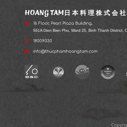
HOANG TAM日 本 料 理 株 式 会 
16 Floor, Pearl Plaza Building,
561A Dien Bien Phu, Ward 25, Binh Thanh District, C
18009030
info@thucphamhoangtam.com
Copyri