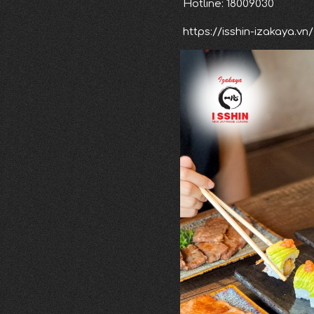
Hotline: 18009030
https://isshin-izakaya.vn/