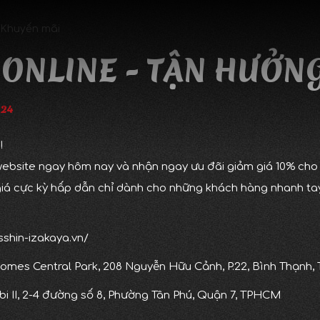
Khuyến mãi
 ONLINE - TẬN HƯỞNG
:24
c!
ebsite ngay hôm nay và nhận ngay ưu đãi giảm giá 10% cho
giá cực kỳ hấp dẫn chỉ dành cho những khách hàng nhanh tay
sshin-izakaya.vn/
inhomes Central Park, 208 Nguyễn Hữu Cảnh, P.22, Bình Thạnh
bi II, 2-4 đường số 8, Phường Tân Phú, Quận 7, TPHCM