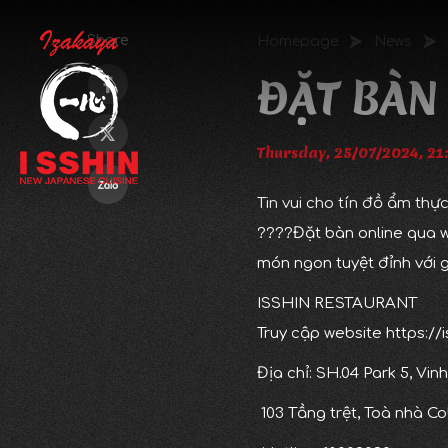
Share
Homepage
News
ĐẶT BÀN
Thursday, 25/07/2024, 21
Tin vui cho tín đồ ẩm thự
????Đặt bàn online qua w
món ngon tuyệt đỉnh với 
ISSHIN RESTAURANT
Truy cập website https://i
Địa chỉ: SH.04 Park 5, V
103 Tầng trệt, Toà nhà Co